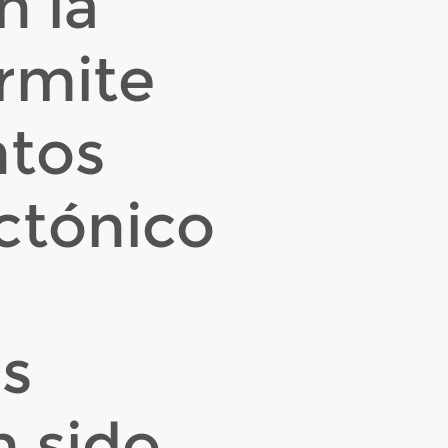
n la
ermite
ntos
ectónico
es
n sido