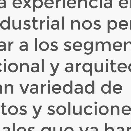
 experiencia e
ndustrial nos p
ar a los segme
cional y arquit
an variedad de
tos y solucion
ales que ya ha