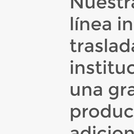
Nuestra
línea i
traslad
institu
una gr
produc
adicion