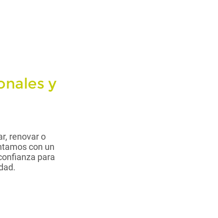
onales y
r, renovar o
ontamos con un
 confianza para
idad.